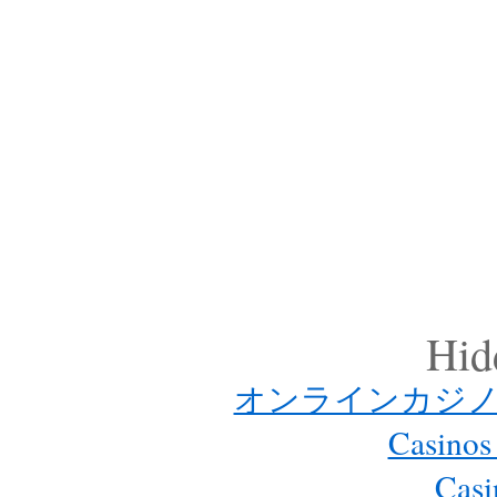
Hid
オンラインカジノ
Casinos
Cas