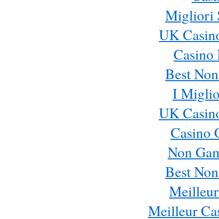
Migliori 
UK Casin
Casino
Best Non
I Migli
UK Casin
Casino 
Non Gam
Best Non
Meilleur
Meilleur Ca