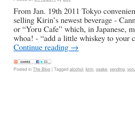
From Jan. 19th 2011 Tokyo convenienc
selling Kirin’s newest beverage - Can
or “Yoru Cafe” which, in Japanese,
whoa! - “add a little whiskey to your 
Continue reading
→
Posted in
The Blog
|
Tagged
alcohol
,
kirin
,
osake
,
vending
,
yor