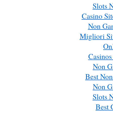
Slots 
Casino Si
Non Ga
Migliori S
Onl
Casinos
Non G
Best Non
Non G
Slots 
Best 