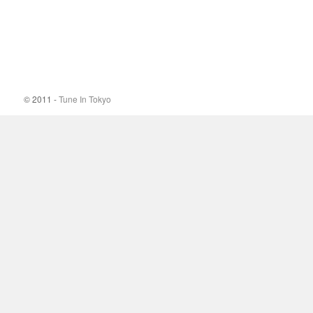
© 2011 -
Tune In Tokyo